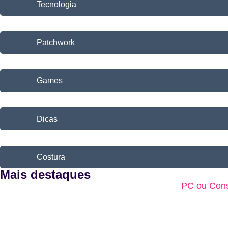
Tecnologia
Patchwork
Games
Dicas
Costura
Mais destaques
PC ou Cons