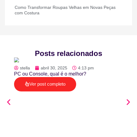
Como Transformar Roupas Velhas em Novas Peças
com Costura
Posts relacionados
stella
abril 30, 2025
4:13 pm
PC ou Console, qual é o melhor?
Ver post completo
stel
Veja q
Playst