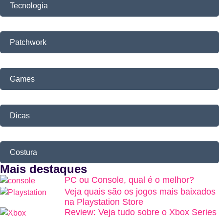
Tecnologia
Patchwork
Games
Dicas
Costura
Mais destaques
PC ou Console, qual é o melhor?
Veja quais são os jogos mais baixados
na Playstation Store
Review: Veja tudo sobre o Xbox Series