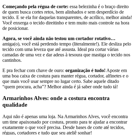
Começando pela régua de corte:
essa belezinha é o braço direito
de quem busca cortes retos, bem alinhados e sem desperdício de
tecido. E se ela for daquelas transparentes, de acrílico, melhor ainda!
Você enxerga o tecido direitinho e tem muito mais controle na hora
de posicionar.
Agora, se você ainda não testou um cortador rotativo…
amiga(o), você está perdendo tempo (literalmente!). Ele desliza pelo
tecido com uma leveza que até assusta. Ideal pra cortar várias
camadas de uma vez e dar adeus à tesoura que mastiga o tecido nos
cantinhos.
E pra fechar com chave de ouro:
organização é tudo!
Aposte em
uma boa caixa de costura para manter régua, cortador, alfinetes e o
que mais você usar sempre no lugar certo. Sabe aquele ditado
“quem procura, acha”? Melhor ainda é já saber onde tudo tá!
Armarinhos Alves: onde a costura encontra
qualidade
Aqui não é apenas uma loja. Na Armarinhos Alves, você encontra
um time apaixonado por costura, pronto para te ajudar a encontrar
exatamente o que você precisa. Desde bases de corte até tecidos,
réguas, cortadores e tudo que seu ateliê sonhar!