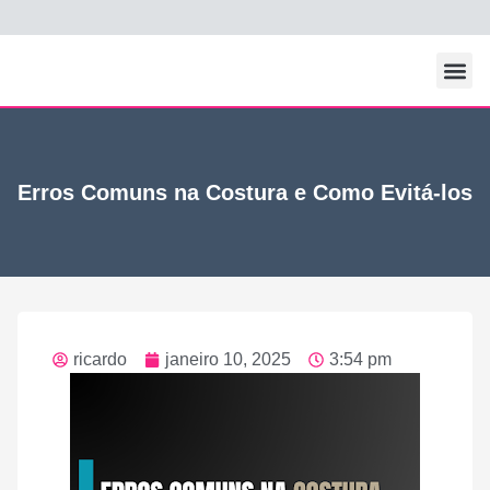
Todos Os Po
Erros Comuns na Costura e Como Evitá-los
ricardo
janeiro 10, 2025
3:54 pm