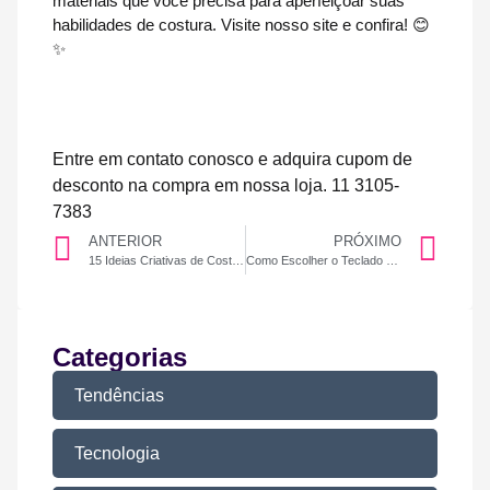
materiais que você precisa para aperfeiçoar suas
habilidades de costura. Visite nosso site e confira! 😊
✨
Entre em contato conosco e adquira cupom de
desconto na compra em nossa loja. 11 3105-
7383
ANTERIOR
PRÓXIMO
15 Ideias Criativas de Costura para Presentear em Datas Especiais
Como Escolher o Teclado e Mouse Ideais para Trabalho e Lazer
Categorias
Tendências
Tecnologia